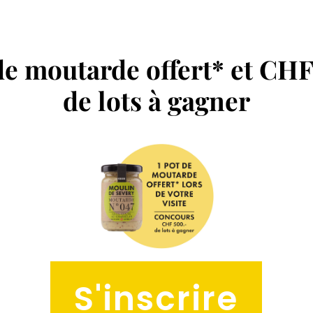
 de moutarde offert* et CHF
de lots à gagner
S'inscrire