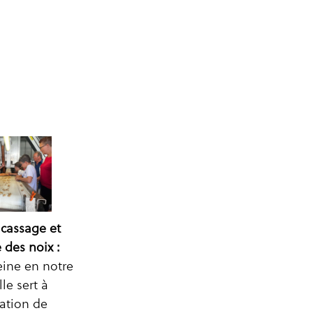
 cassage et
 des noix :
reine en notre
lle sert à
ration de