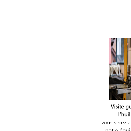
Visite g
l’huil
vous serez a
notre équi