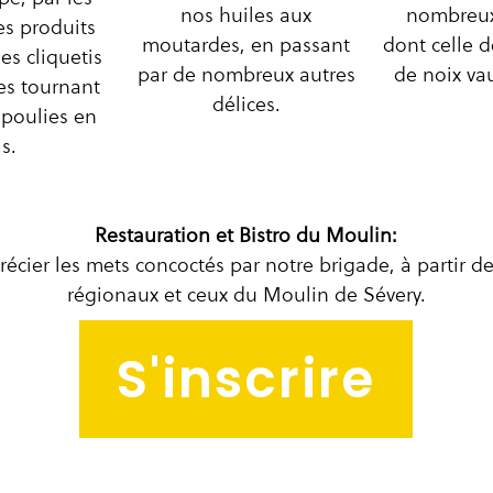
nos huiles aux
nombreux
es produits
moutardes, en passant
dont celle d
les cliquetis
par de nombreux autres
de noix va
es tournant
délices.
 poulies en
is.
Restauration et Bistro du Moulin:
écier les mets concoctés par notre brigade, à partir d
régionaux et ceux du Moulin de Sévery.
S'inscrire