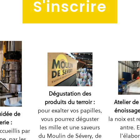
S'inscrire
Dégustation des
produits du terroir :
Atelier de
pour exalter vos papilles,
énoissage
uidée de
vous pourrez déguster
la noix est 
erie :
les mille et une saveurs
antre. E
ccueillis par
du Moulin de Sévery, de
l’élabo
pe, par les