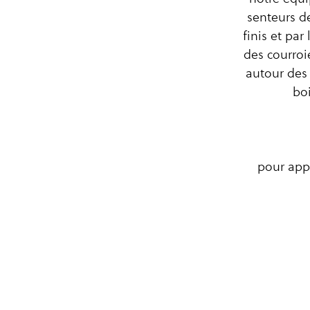
senteurs d
finis et par 
des courroi
autour des
bo
pour appr