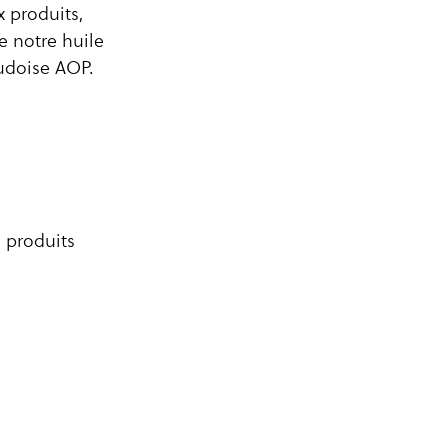
 produits,
e notre huile
udoise AOP.
e produits