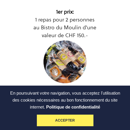
1er prix:
1 repas pour 2 personnes
au Bistro du Moulin d'une
valeur de CHF 150.-
En poursuivant votre navigation, vous acceptez l'utilisation
2e prix:
des cookies nécessaires au bon fonctionnement du site
1 savoureux panier
internet.
Politique de confidentialité
gourmand avec des
produits du Moulin.
ACCEPTER
Valeur: CHF 100.-