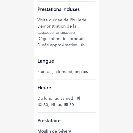
accueillis par une équipe
Prestations incluses
composée d’artisans
professionnels et passionnés,
Visite guidée de l'huilerie
par les senteurs des produits
Démonstration de la
finis et par les cliquetis des
casseuse-enoiseuse
courroies tournant autour des
Dégustation des produits
poulies en bois. Dans un
Durée approximative : 1h
décor d’époque dominé par
l’imposante roue à augets,
Langue
vous découvrirez l’histoire du
Moulin, histoire qui date de
Français, allemand, anglais
plus de 5 siècles. Vous
assisterez également à une
démonstration de l'utilisation
Heure
de la casseuse-enoiseuse avec
Du lundi au samedi: 9h,
la visite de son local.
10h30, 14h ou 15h30.
Au plaisir de vous recevoir.
Prestataire
Moulin de Sévery